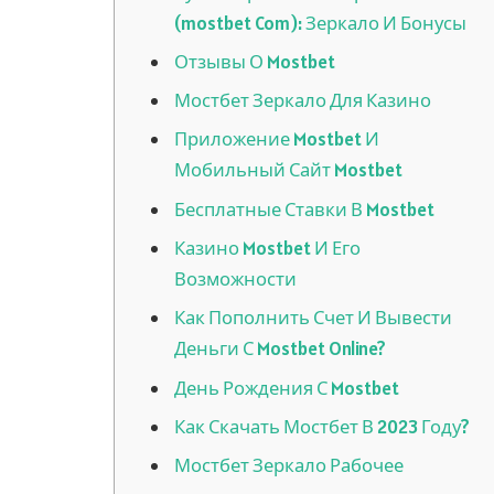
(mostbet Com): Зеркало И Бонусы
Отзывы О Mostbet
Мостбет Зеркало Для Казино
Приложение Mostbet И
Мобильный Сайт Mostbet
Бесплатные Ставки В Mostbet
Казино Mostbet И Его
Возможности
Как Пополнить Счет И Вывести
Деньги С Mostbet Online?
День Рождения С Mostbet
Как Скачать Мостбет В 2023 Году?
Мостбет Зеркало Рабочее