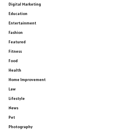
Digital Marketing
Education
Entertainment
Fashion
Featured
Fitness
Food
Health
Home Improvement
Law
Lifestyle
News
Pet
Photography