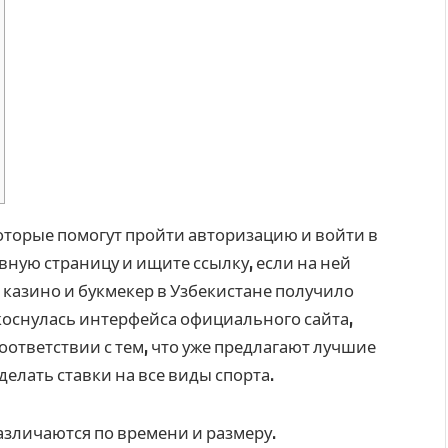
оторые помогут пройти авторизацию и войти в
вную страницу и ищите ссылку, если на ней
о казино и букмекер в Узбекистане получило
оснулась интерфейса официального сайта,
оответствии с тем, что уже предлагают лучшие
елать ставки на все виды спорта.
зличаются по времени и размеру.