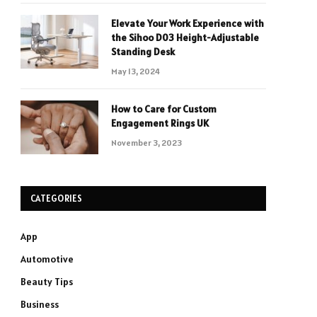
Elevate Your Work Experience with
the Sihoo D03 Height-Adjustable
Standing Desk
May 13, 2024
How to Care for Custom
Engagement Rings UK
November 3, 2023
CATEGORIES
App
Automotive
Beauty Tips
Business