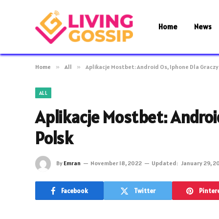
Home
News
Home
»
All
»
Aplikacje Mostbet: Android Os, Iphone Dla Graczy
ALL
Aplikacje Mostbet: Androi
Polsk
By
Emran
November 18, 2022
Updated:
January 29, 2
Facebook
Twitter
Pinter