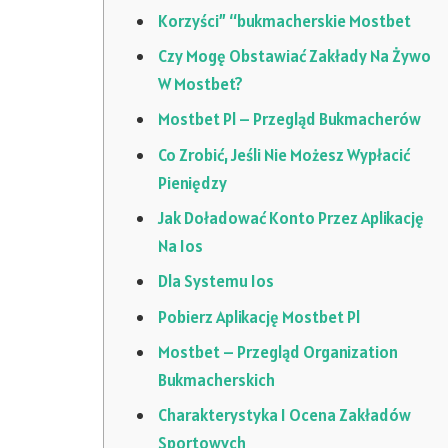
Korzyści” “bukmacherskie Mostbet
Czy Mogę Obstawiać Zakłady Na Żywo
W Mostbet?
Mostbet Pl – Przegląd Bukmacherów
Co Zrobić, Jeśli Nie Możesz Wypłacić
Pieniędzy
Jak Doładować Konto Przez Aplikację
Na Ios
Dla Systemu Ios
Pobierz Aplikację Mostbet Pl
Mostbet – Przegląd Organization
Bukmacherskich
Charakterystyka I Ocena Zakładów
Sportowych